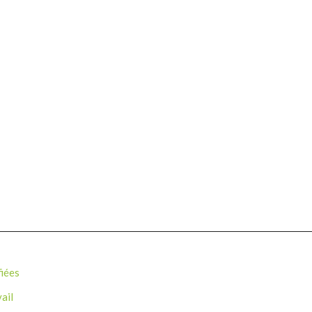
fiées
ail